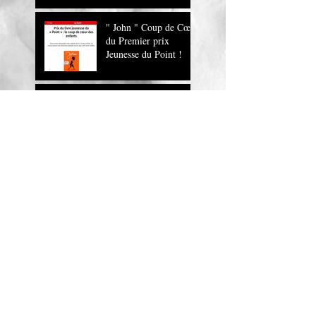
" John " Coup de Cœur
du Premier prix
Jeunesse du Point !
" John , un roman
magnifique !" Europe
1
JOHN sur RTL
John, la lecture
musicale