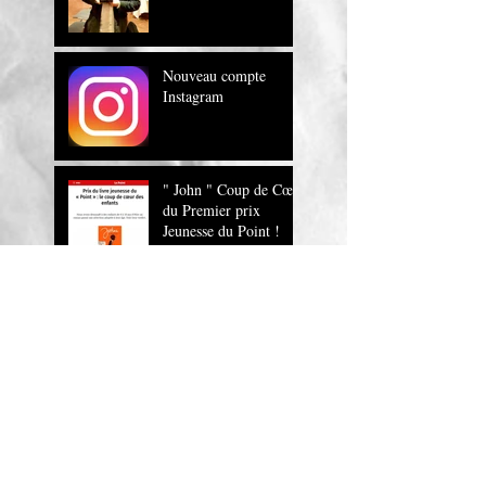
Nouveau compte
Instagram
" John " Coup de Cœur
du Premier prix
Jeunesse du Point !
" John , un roman
magnifique !" Europe
1
JOHN sur RTL