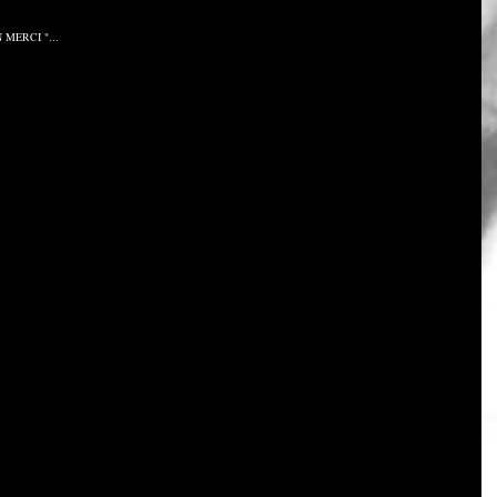
ON MERCI "... 