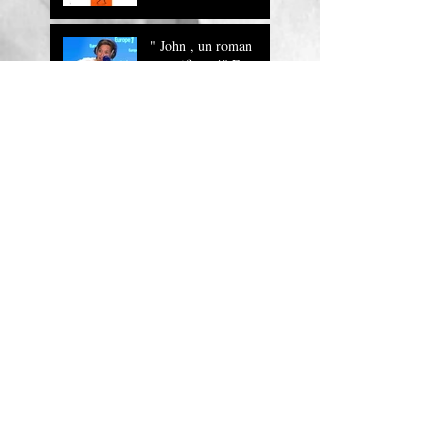
" John , un roman
magnifique !" Europe
1
JOHN sur RTL
John, la lecture
musicale
"Bande à part" dans le
journal