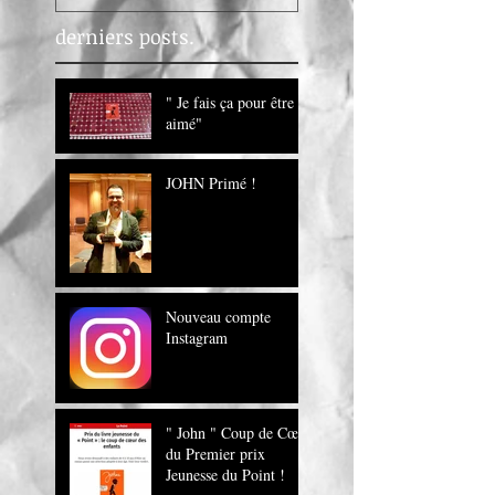
derniers posts.
" Je fais ça pour être
aimé"
JOHN Primé !
Nouveau compte
Instagram
" John " Coup de Cœur
du Premier prix
Jeunesse du Point !