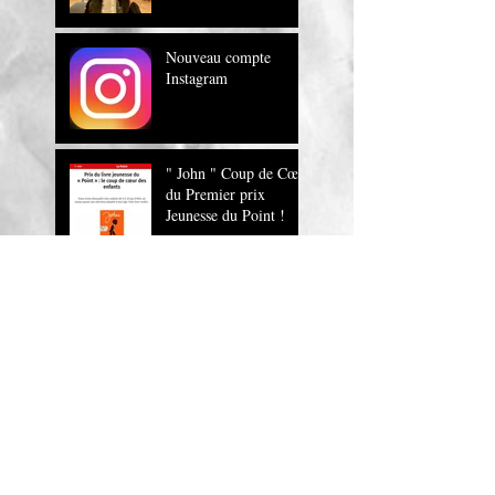
Nouveau compte
Instagram
" John " Coup de Cœur
du Premier prix
Jeunesse du Point !
" John , un roman
magnifique !" Europe
1
JOHN sur RTL
John, la lecture