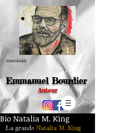
mamkaan
Emmanuel Bourdier
Auteur
Bio Natalia M. King
La grande 
Natalia M. King