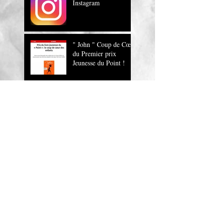
Instagram
" John " Coup de Cœur
du Premier prix
Jeunesse du Point !
" John , un roman
magnifique !" Europe
1
JOHN sur RTL
John, la lecture
musicale