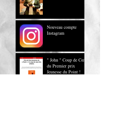
Nouveau compte
Instagram
" John " Coup de Cœur
du Premier prix
Jeunesse du Point !
" John , un roman
magnifique !" Europe
1
JOHN sur RTL