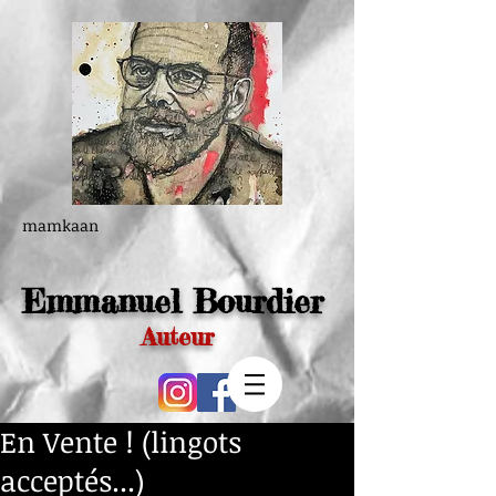
mamkaan
Emmanuel Bourdier
Auteur
En Vente ! (lingots
acceptés...)