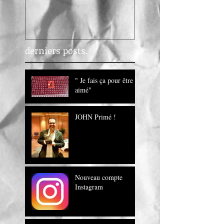
Livre mon ami
derniers posts.
" Je fais ça pour être
aimé"
JOHN Primé !
Nouveau compte
Instagram