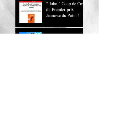
" John " Coup de Cœur
du Premier prix
Jeunesse du Point !
" John , un roman
magnifique !" Europe
1
JOHN sur RTL
John, la lecture
musicale
"Bande à part" dans le
journal