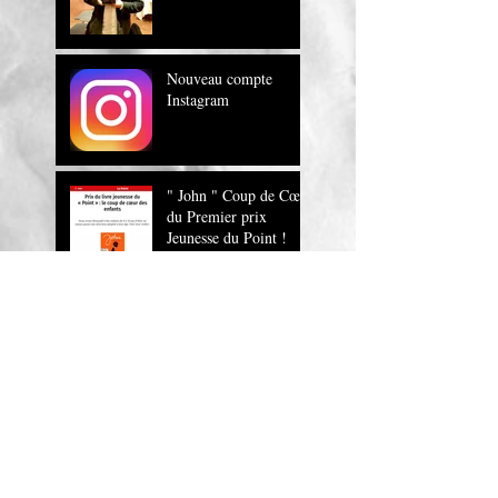
Nouveau compte
Instagram
" John " Coup de Cœur
du Premier prix
Jeunesse du Point !
" John , un roman
magnifique !" Europe
1
JOHN sur RTL