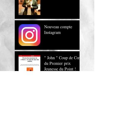
Nouveau compte
Instagram
" John " Coup de Cœur
du Premier prix
Jeunesse du Point !
" John , un roman
magnifique !" Europe
1
JOHN sur RTL