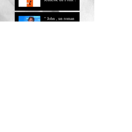
" John , un roman
magnifique !" Europe
1
JOHN sur RTL
John, la lecture
musicale
"Bande à part" dans le
journal