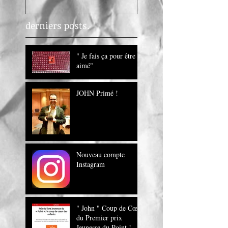
derniers posts.
" Je fais ça pour être
aimé"
JOHN Primé !
Nouveau compte
Instagram
" John " Coup de Cœur
du Premier prix
Jeunesse du Point !