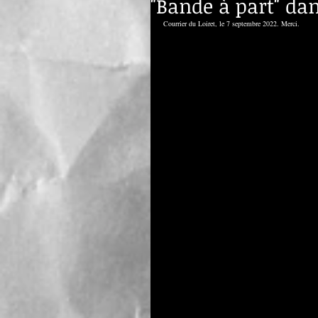
"Bande à part" dan
Courrier du Loiret, le 7 septembre 2022. Merci.